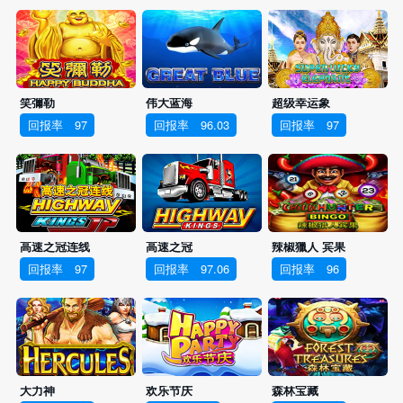
笑彌勒
伟大蓝海
超级幸运象
回报率
97
回报率
96.03
回报率
97
高速之冠连线
高速之冠
辣椒獵人 宾果
回报率
97
回报率
97.06
回报率
96
大力神
欢乐节庆
森林宝藏