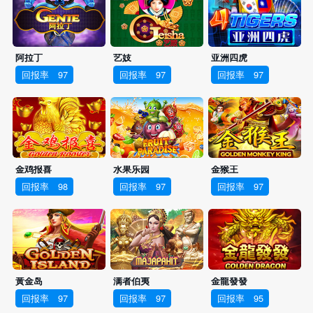
阿拉丁
艺妓
亚洲四虎
回报率
97
回报率
97
回报率
97
金鸡报喜
水果乐园
金猴王
回报率
98
回报率
97
回报率
97
黃金岛
满者伯夷
金龍發發
回报率
97
回报率
97
回报率
95