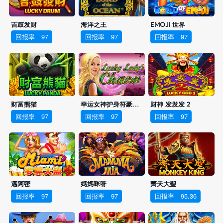
吉鼓发财
海洋之王
EMOJI 世界
回报率
97
回报率
97
回报率
97
财富熊猫
幸运女神护身符豪华版
财神 发发发 2
回报率
97
回报率
97
回报率
97
邁阿密
媽媽咪呀
齊天大聖
回报率
97
回报率
97
回报率
95.36