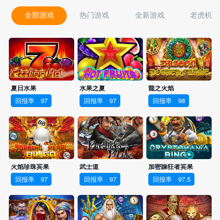
全部游戏
热门游戏
全新游戏
老虎机
夏日水果
水果之夏
龍之火焰
回报率
97
回报率
97
回报率
98
火焰珍珠宾果
武士道
加密躁狂者宾果
回报率
97
回报率
97
回报率
97.5