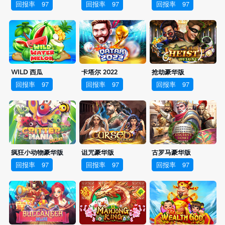
回报率
97
回报率
97
回报率
97
WILD 西瓜
卡塔尔 2022
抢劫豪华版
回报率
97
回报率
97
回报率
97
疯狂小动物豪华版
诅咒豪华版
古罗马豪华版
回报率
97
回报率
97
回报率
97