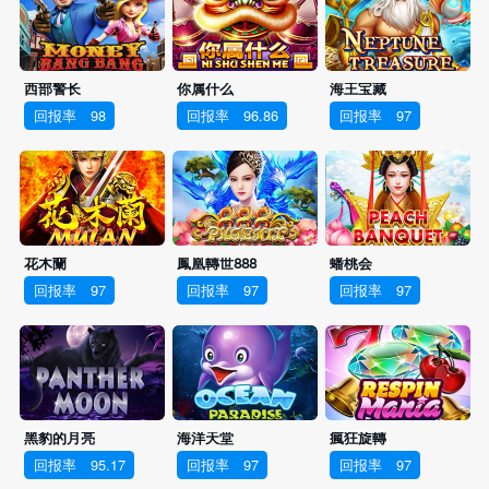
西部警长
你属什么
海王宝藏
回报率
98
回报率
96.86
回报率
97
花木蘭
鳳凰轉世888
蟠桃会
回报率
97
回报率
97
回报率
97
黑豹的月亮
海洋天堂
瘋狂旋轉
回报率
95.17
回报率
97
回报率
97