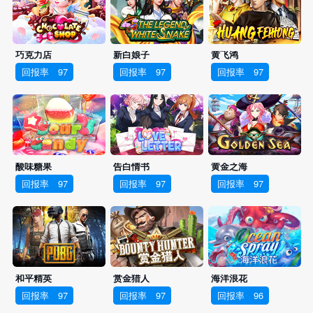
巧克力店
新白娘子
黄飞鸿
回报率
97
回报率
97
回报率
97
酸味糖果
告白情书
黄金之海
回报率
97
回报率
97
回报率
97
和平精英
赏金猎人
海洋浪花
回报率
97
回报率
97
回报率
96