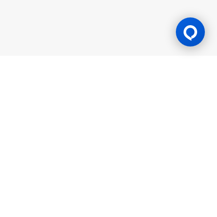
游戏许可证
BK8 由 Mettlemind Tech Ltd.（注册号：15779）运营，注册地址
位于科摩罗联盟安茹安自治岛穆察穆都市Hamchako区。BK8持有
科摩罗联盟安茹安自治岛政府颁发的合法牌照（许可证号：ALSI-
202504032-FI2），并受其监管。BK8已通过全部监管合规审查，
获得法律授权可开展一切机会游戏与投注活动。