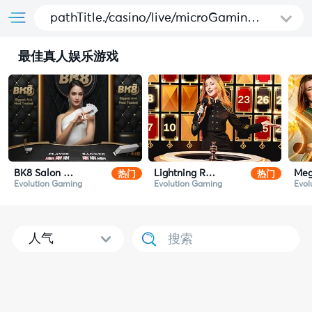
pathTitle./casino/live/microGaming
Plus
最佳真人娱乐游戏
热门
热门
BK8 Salon Prive Baccarat
Lightning Roulette
Meg
Evolution Gaming
Evolution Gaming
Evol
人气