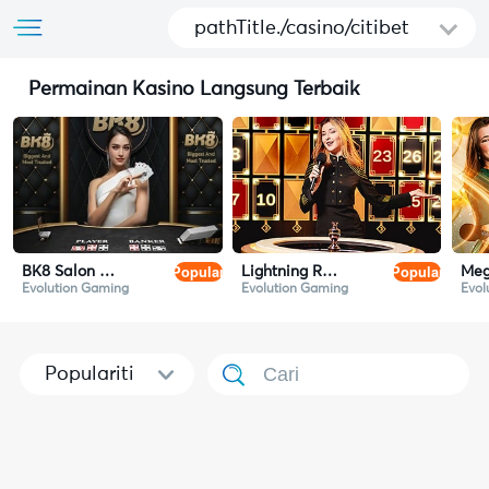
pathTitle./casino/citibet
Permainan Kasino Langsung Terbaik
Popular
Popular
BK8 Salon Prive Baccarat
Lightning Roulette
Meg
Evolution Gaming
Evolution Gaming
Evol
Populariti