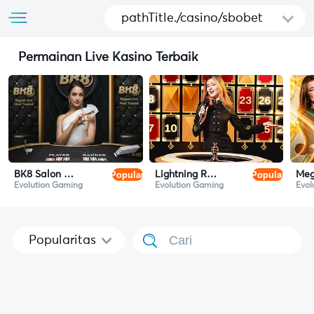
pathTitle./casino/sbobet
Permainan Live Kasino Terbaik
Popular
Popular
BK8 Salon Prive Baccarat
Lightning Roulette
Meg
Evolution Gaming
Evolution Gaming
Evol
Popularitas